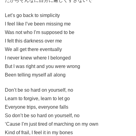
だからそんなに自分に厳しくすぎないで
Let’s go back to simplicity
I feel like I’ve been missing me
Was not who I’m supposed to be
I felt this darkness over me
We all get there eventually
I never knew where I belonged
But I was right and you were wrong
Been telling myself all along
Don’t be so hard on yourself, no
Learn to forgive, learn to let go
Everyone trips, everyone falls
So don’t be so hard on yourself, no
‘Cause I’m just tired of marching on my own
Kind of frail, I feel it in my bones