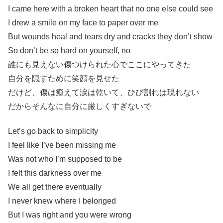
I came here with a broken heart that no one else could see
I drew a smile on my face to paper over me
But wounds heal and tears dry and cracks they don’t show
So don’t be so hard on yourself, no
誰にも見えない傷つけられた心でここにやってきた
自分を隠すために笑顔を見せた
だけど、傷は癒えて涙は乾いて、ひび割れは現れない
だからそんなに自分に厳しくすぎないで
Let’s go back to simplicity
I feel like I’ve been missing me
Was not who I’m supposed to be
I felt this darkness over me
We all get there eventually
I never knew where I belonged
But I was right and you were wrong