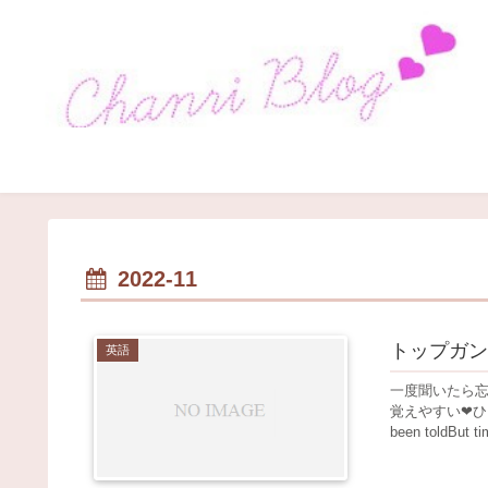
2022-11
トップガンの曲I 
英語
一度聞いたら
覚えやすい❤︎ひと
been toldBut tim